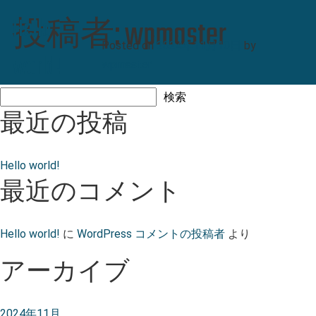
WordPress へようこそ。こちらは最初の投稿です。編集また
投
Hello
稿
者
:
w
p
m
a
s
t
e
r
は削除し、コンテンツ作成を始めてください。
Posted on
2024年11月10日
by
world!
Hello
Posted in
未分類
1件のコメント
wpmaster
world!
検索
へ
検索
最近の投稿
の
Hello world!
最近のコメント
Hello world!
に
WordPress コメントの投稿者
より
アーカイブ
2024年11月