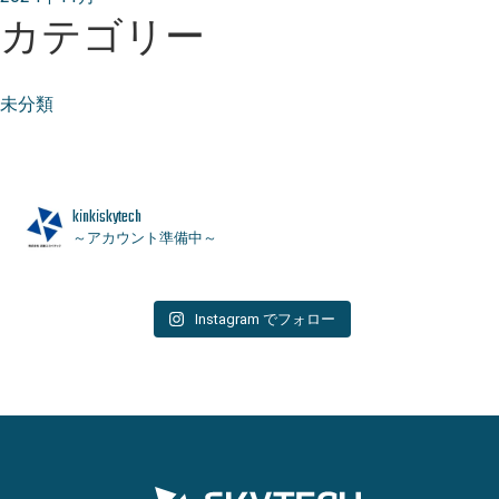
カテゴリー
未分類
k
i
n
k
i
s
k
y
t
e
c
h
～アカウント準備中～
Instagram でフォロー