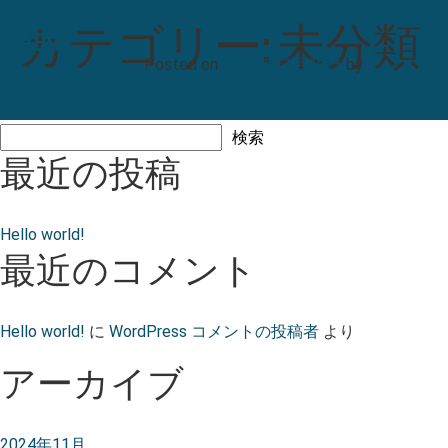
WordPress へようこそ。こちらは最初の投稿です。編集また
カ
Hello
テ
ゴ
リ
ー
:
未
分
類
は削除し、コンテンツ作成を始めてください。
Posted on
2024年11月10日
by
world!
Hello
Posted in
未分類
1件のコメント
wpmaster
world!
検索
へ
検索
最近の投稿
の
Hello world!
最近のコメント
Hello world!
に
WordPress コメントの投稿者
より
アーカイブ
2024年11月