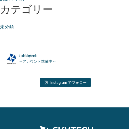
カテゴリー
未分類
k
i
n
k
i
s
k
y
t
e
c
h
～アカウント準備中～
Instagram でフォロー